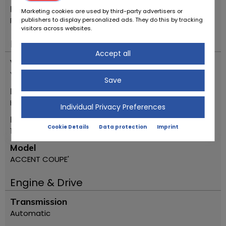
Location
Marketing cookies are used by third-party advertisers or
Reggio Emilia
publishers to display personalized ads. They do this by tracking
visitors across websites.
Important
Accept all
Vehicle type
Youngtimer
Save
Make
Hyundai
Individual Privacy Preferences
First registration year
Cookie Details
Data protection
Imprint
1997
Model
ACCENT COUPE'
Engine & Drive
Transmission
Automatic