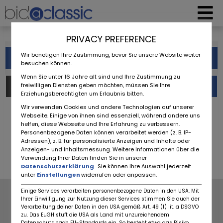
PRIVACY PREFERENCE
Wir benötigen Ihre Zustimmung, bevor Sie unsere Website weiter
Filter
besuchen können.
Wenn Sie unter 16 Jahre alt sind und Ihre Zustimmung zu
freiwilligen Diensten geben möchten, müssen Sie Ihre
Auctions (0)
Advertisements (740)
Erziehungsberechtigten um Erlaubnis bitten.
Wir verwenden Cookies und andere Technologien auf unserer
Webseite. Einige von ihnen sind essenziell, während andere uns
‹
1
2
...
67
68
69
70
71
helfen, diese Webseite und Ihre Erfahrung zu verbessern.
Personenbezogene Daten können verarbeitet werden (z. B. IP-
Adressen), z. B. für personalisierte Anzeigen und Inhalte oder
72
73
74
›
Anzeigen- und Inhaltsmessung. Weitere Informationen über die
Verwendung Ihrer Daten finden Sie in unserer
Datenschutzerklärung
. Sie können Ihre Auswahl jederzeit
unter
Einstellungen
widerrufen oder anpassen.
Einige Services verarbeiten personenbezogene Daten in den USA. Mit
COMPANY
ABOUT US
Ihrer Einwilligung zur Nutzung dieser Services stimmen Sie auch der
Verarbeitung deiner Daten in den USA gemäß Art. 49 (1) lit. a DSGVO
CONDITIONS
NEW
zu. Das EuGH stuft die USA als Land mit unzureichendem
DATA PROTECTION
FAQ
Datenschutz nach EU-Standards ein. So besteht etwa das Risiko,