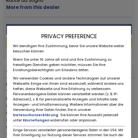
Ruote da Sogno
More from this dealer
Message
PRIVACY PREFERENCE
Financing Calculator
Wir benötigen Ihre Zustimmung, bevor Sie unsere Website weiter
powered by
tarifcheck
besuchen können.
Wenn Sie unter 16 Jahre alt sind und Ihre Zustimmung zu
freiwilligen Diensten geben möchten, müssen Sie Ihre
Erziehungsberechtigten um Erlaubnis bitten.
Vehicle description
Wir verwenden Cookies und andere Technologien auf unserer
Webseite. Einige von ihnen sind essenziell, während andere uns
Moto nuova, fondo di magazzino di un concessionario
helfen, diese Webseite und Ihre Erfahrung zu verbessern.
Yamaha.
Personenbezogene Daten können verarbeitet werden (z. B. IP-
Il modello del 2008 è la seconda evoluzione del 2006:
Adressen), z. B. für personalisierte Anzeigen und Inhalte oder
Anzeigen- und Inhaltsmessung. Weitere Informationen über die
motore ottimizzato (il principale intervento è un
Verwendung Ihrer Daten finden Sie in unserer
maggior rapporto di compressione) per ottenere piu
Datenschutzerklärung
. Sie können Ihre Auswahl jederzeit
coppia, telaio più rigido e comparto sospensioni
unter
Einstellungen
widerrufen oder anpassen.
rinnovato
Einige Services verarbeiten personenbezogene Daten in den USA. Mit
(in particolare al posteriore) per una guidabilità
Ihrer Einwilligung zur Nutzung dieser Services stimmen Sie auch der