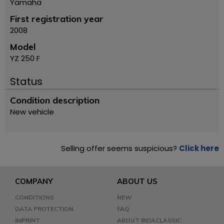
Yamaha
First registration year
2008
Model
YZ 250 F
Status
Condition description
New vehicle
Selling offer seems suspicious?
Click here
COMPANY
ABOUT US
CONDITIONS
NEW
DATA PROTECTION
FAQ
IMPRINT
ABOUT BIDACLASSIC