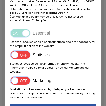
Verarbeitung deiner Daten in den USA gemäß Art. 49 (1) lit. a DSGVO
complessiva migliorata di molto.
zu. Das EuGH stuft die USA als Land mit unzureichendem
Di fatto le evoluzioni portate dalla versione 2008 erano
Datenschutz nach EU-Standards ein. So besteht etwa das Risiko,
il frutto delle richieste arrivate dai terreni di gara.
dass US-Behörden personenbezogene Daten in
Überwachungsprogrammen verarbeiten, ohne bestehende
La versione con le plastiche bianche, più rara del
Klagemöglichkeit für Europäer.
classico blu, è una chicca ulteriore.
Disponibile con cavalletto originale, libretto uso e
Essential
manutezione e kit lana di roccia per il silenziatore.
Essential cookies enable basic functions and are necessary for
the proper function of the website.
Moto nuova, fondo di magazzino di un concessionario
Statistics
Yamaha.
Il modello del 2008 è la seconda evoluzione del 2006:
Statistics cookies collect information anonymously. This
motore ottimizzato (il principale intervento è un
information helps us to understand how our visitors use our
website.
maggior rapporto di compressione) per ottenere piu
coppia, telaio più rigido e comparto sospensioni
Marketing
rinnovato
(in particolare al posteriore) per una guidabilità
Marketing cookies are used by third-party advertisers or
publishers to display personalized ads. They do this by tracking
complessiva migliorata di molto.
visitors across websites.
Di fatto le evoluzioni portate dalla versione 2008 erano
il frutto delle richieste arrivate dai terreni di gara.