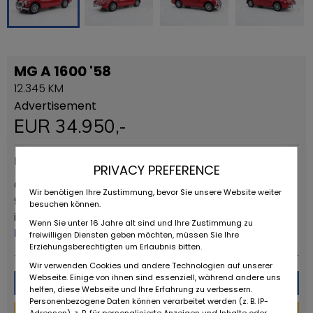
MG A 1600 '58
12.345 KM
Advertisement
EUR
34.950
,-
Provider type
PRIVACY PREFERENCE
OLDTIMERFARM BV Address : Steenweg op Deinze 51c
Wir benötigen Ihre Zustimmung, bevor Sie unsere Website weiter
9880 AALTER Belgium +32(0) 472 401338
besuchen können.
info@oldtimerfarm.be VAT BE 0886.122.516
Wenn Sie unter 16 Jahre alt sind und Ihre Zustimmung zu
More from this dealer
freiwilligen Diensten geben möchten, müssen Sie Ihre
Erziehungsberechtigten um Erlaubnis bitten.
Wir verwenden Cookies und andere Technologien auf unserer
Webseite. Einige von ihnen sind essenziell, während andere uns
Message
helfen, diese Webseite und Ihre Erfahrung zu verbessern.
Personenbezogene Daten können verarbeitet werden (z. B. IP-
Financing Calculator
Adressen), z. B. für personalisierte Anzeigen und Inhalte oder