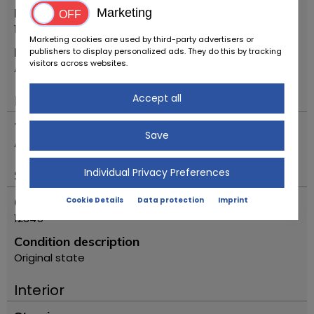
First registration year
Marketing
1958
Marketing cookies are used by third-party advertisers or
Model
publishers to display personalized ads. They do this by tracking
visitors across websites.
A 1600 '58
Accept all
Engine & Drive
Transmission
Save
Automatic
Individual Privacy Preferences
Status
Odometer reading
Cookie Details
Data protection
Imprint
12345
Condition description
Original state
Interior