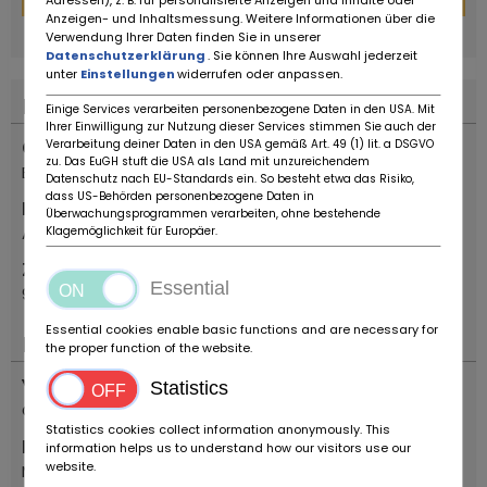
Anzeigen- und Inhaltsmessung. Weitere Informationen über die
powered by
tarifcheck
Verwendung Ihrer Daten finden Sie in unserer
Datenschutzerklärung
. Sie können Ihre Auswahl jederzeit
unter
Einstellungen
widerrufen oder anpassen.
Location
Einige Services verarbeiten personenbezogene Daten in den USA. Mit
Ihrer Einwilligung zur Nutzung dieser Services stimmen Sie auch der
Country
Verarbeitung deiner Daten in den USA gemäß Art. 49 (1) lit. a DSGVO
zu. Das EuGH stuft die USA als Land mit unzureichendem
Belgium
Datenschutz nach EU-Standards ein. So besteht etwa das Risiko,
dass US-Behörden personenbezogene Daten in
Location
Überwachungsprogrammen verarbeiten, ohne bestehende
Aalter
Klagemöglichkeit für Europäer.
Zip code
Essential
9880
Essential cookies enable basic functions and are necessary for
Important
the proper function of the website.
Vehicle type
Statistics
Classic Car
Statistics cookies collect information anonymously. This
Make
information helps us to understand how our visitors use our
website.
MG