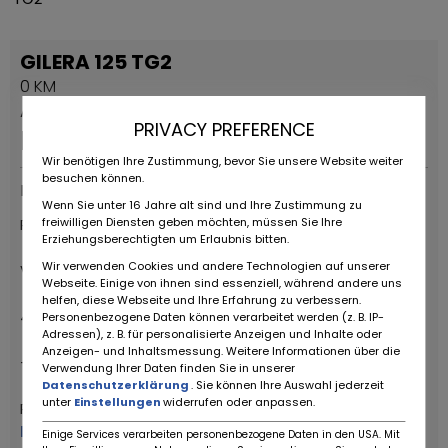
GILERA 125 TG2
0 KM
Advertisement
PRIVACY PREFERENCE
Price on request
Wir benötigen Ihre Zustimmung, bevor Sie unsere Website weiter
besuchen können.
Provider type
Wenn Sie unter 16 Jahre alt sind und Ihre Zustimmung zu
freiwilligen Diensten geben möchten, müssen Sie Ihre
RUOTE DA SOGNO S.R.L
Erziehungsberechtigten um Erlaubnis bitten.
Wir verwenden Cookies und andere Technologien auf unserer
Via Daniele da Torricella, 29
Webseite. Einige von ihnen sind essenziell, während andere uns
helfen, diese Webseite und Ihre Erfahrung zu verbessern.
42122 Reggio Emilia
Personenbezogene Daten können verarbeitet werden (z. B. IP-
Adressen), z. B. für personalisierte Anzeigen und Inhalte oder
Anzeigen- und Inhaltsmessung. Weitere Informationen über die
+39 0522 268511
Verwendung Ihrer Daten finden Sie in unserer
Datenschutzerklärung
. Sie können Ihre Auswahl jederzeit
unter
Einstellungen
widerrufen oder anpassen.
Ruote da Sogno
More from this dealer
Einige Services verarbeiten personenbezogene Daten in den USA. Mit