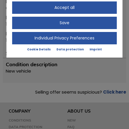
Make
Accept all
Gilera
First registration year
Save
1984
Model
Individual Privacy Preferences
125 TG2
Cookie Details
Data protection
Imprint
Status
Condition description
New vehicle
Selling offer seems suspicious?
Click here
COMPANY
ABOUT US
CONDITIONS
NEW
DATA PROTECTION
FAQ