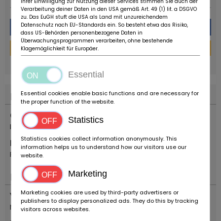
Ihrer Einwilligung zur Nutzung dieser Services stimmen Sie auch der
Verarbeitung deiner Daten in den USA gemäß Art. 49 (1) lit. a DSGVO
zu. Das EuGH stuft die USA als Land mit unzureichendem
Datenschutz nach EU-Standards ein. So besteht etwa das Risiko,
Message
dass US-Behörden personenbezogene Daten in
Überwachungsprogrammen verarbeiten, ohne bestehende
Financing Calculator
Klagemöglichkeit für Europäer.
powered by
tarifcheck
Essential
Essential cookies enable basic functions and are necessary for
Location
the proper function of the website.
Country
Statistics
Italia
Statistics cookies collect information anonymously. This
Location
information helps us to understand how our visitors use our
Reggio Emilia
website.
Marketing
Important
Marketing cookies are used by third-party advertisers or
Vehicle type
publishers to display personalized ads. They do this by tracking
Motorcycles
visitors across websites.