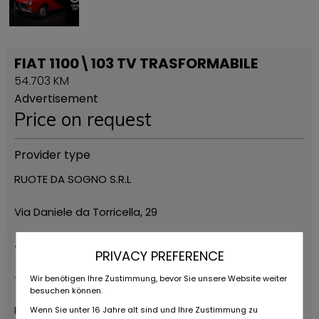
FIAT 1100\103 TV TRASFORMABILE
54.703 KM
Advertisement
Price on request
Provider type
RUOTE DA SOGNO S.R.L
Via Daniele da Torricella, 29
42122 Reggio Emilia
PRIVACY PREFERENCE
+39 0522 268511
Wir benötigen Ihre Zustimmung, bevor Sie unsere Website weiter
besuchen können.
Ruote da Sogno
Wenn Sie unter 16 Jahre alt sind und Ihre Zustimmung zu