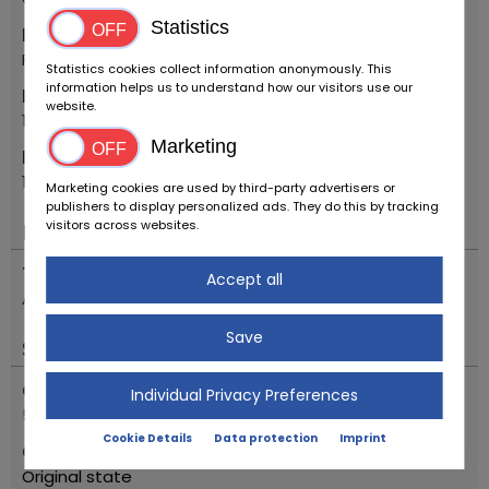
Statistics
Make
Fiat
Statistics cookies collect information anonymously. This
information helps us to understand how our visitors use our
First registration year
website.
1955
Marketing
Model
1100\103 TV TRASFORMABILE
Marketing cookies are used by third-party advertisers or
publishers to display personalized ads. They do this by tracking
visitors across websites.
Engine & Drive
Transmission
Accept all
Automatic
Save
Status
Odometer reading
Individual Privacy Preferences
54703
Cookie Details
Data protection
Imprint
Condition description
Original state