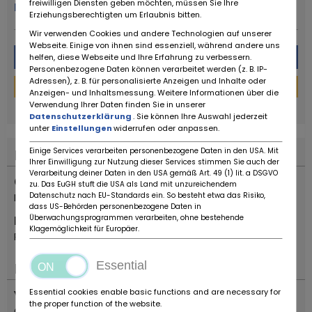
freiwilligen Diensten geben möchten, müssen Sie Ihre
More from this dealer
Erziehungsberechtigten um Erlaubnis bitten.
Wir verwenden Cookies und andere Technologien auf unserer
Webseite. Einige von ihnen sind essenziell, während andere uns
Message
helfen, diese Webseite und Ihre Erfahrung zu verbessern.
Personenbezogene Daten können verarbeitet werden (z. B. IP-
Adressen), z. B. für personalisierte Anzeigen und Inhalte oder
Financing Calculator
Anzeigen- und Inhaltsmessung. Weitere Informationen über die
powered by
tarifcheck
Verwendung Ihrer Daten finden Sie in unserer
Datenschutzerklärung
. Sie können Ihre Auswahl jederzeit
unter
Einstellungen
widerrufen oder anpassen.
Einige Services verarbeiten personenbezogene Daten in den USA. Mit
Location
Ihrer Einwilligung zur Nutzung dieser Services stimmen Sie auch der
Verarbeitung deiner Daten in den USA gemäß Art. 49 (1) lit. a DSGVO
Country
zu. Das EuGH stuft die USA als Land mit unzureichendem
Datenschutz nach EU-Standards ein. So besteht etwa das Risiko,
Italia
dass US-Behörden personenbezogene Daten in
Überwachungsprogrammen verarbeiten, ohne bestehende
Location
Klagemöglichkeit für Europäer.
Reggio Emilia
Essential
Important
Essential cookies enable basic functions and are necessary for
Vehicle type
the proper function of the website.
Classic Car