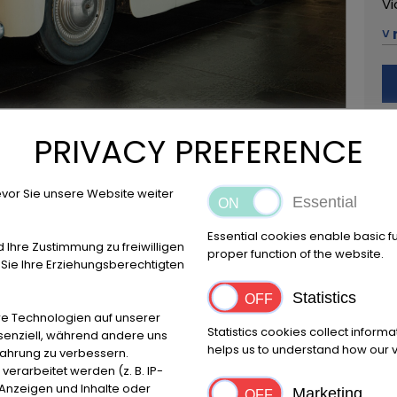
Vi
˅ 
42
+3
Ru
PRIVACY PREFERENCE
Mo
vor Sie unsere Website weiter
Essential
Essential cookies enable basic f
d Ihre Zustimmung zu freiwilligen
Location
proper function of the website.
ie Ihre Erziehungsberechtigten
Reggio Emilia
Statistics
e Technologien auf unserer
Statistics cookies collect inform
ssenziell, während andere uns
helps us to understand how our vi
fahrung zu verbessern.
Make
First 
rarbeitet werden (z. B. IP-
Fiat
1947
e Anzeigen und Inhalte oder
Marketing