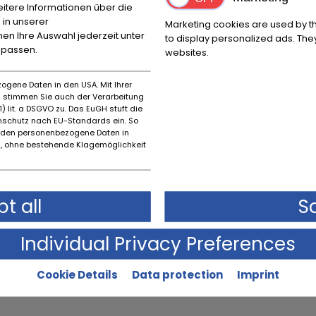
itere Informationen über die
 in unserer
Marketing cookies are used by th
nnen Ihre Auswahl jederzeit unter
to display personalized ads. They
npassen.
websites.
ogene Daten in den USA. Mit Ihrer
es stimmen Sie auch der Verarbeitung
) lit. a DSGVO zu. Das EuGH stuft die
schutz nach EU-Standards ein. So
rden personenbezogene Daten in
 ohne bestehende Klagemöglichkeit
Condition description
Original state
t all
S
Individual Privacy Preferences
Cookie Details
Data protection
Imprint