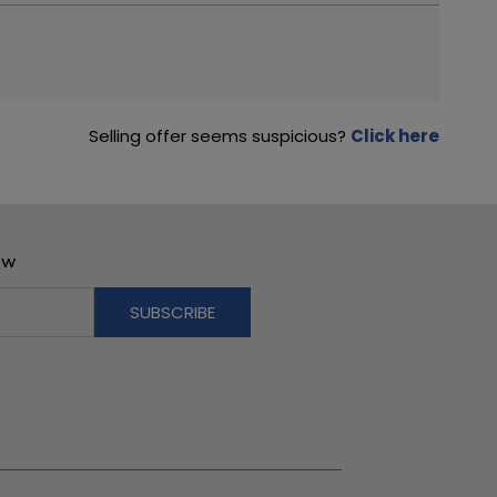
Selling offer seems suspicious?
Click here
OW