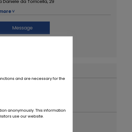
a Daniele da Torricella, 29
more ˅
122 Reggio Emilia
Message
9 0522 268511
Financing Calculator
ote da Sogno
re from this dealer
powered by
tarifcheck
unctions and are necessary for the
ation anonymously. This information
sitors use our website.
registration year