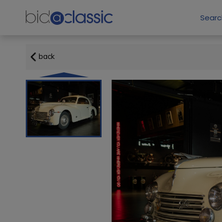
Sear
back