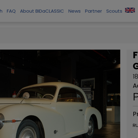
ch
FAQ
About BIDaCLASSIC
News
Partner
Scouts
F
1
A
P
P
RU