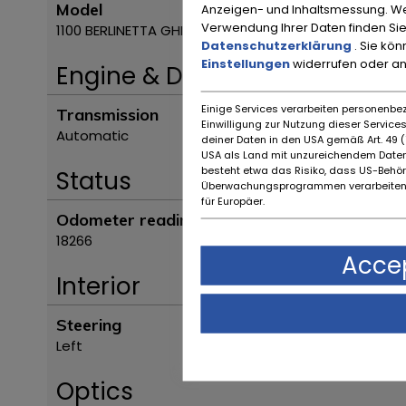
Model
Anzeigen- und Inhaltsmessung. We
Verwendung Ihrer Daten finden Sie
1100 BERLINETTA GHIA
Datenschutzerklärung
. Sie kö
Einstellungen
widerrufen oder a
Engine & Drive
Einige Services verarbeiten personenbez
Transmission
Einwilligung zur Nutzung dieser Servic
Automatic
deiner Daten in den USA gemäß Art. 49 (1
USA als Land mit unzureichendem Daten
besteht etwa das Risiko, dass US-Behö
Status
Überwachungsprogrammen verarbeiten,
für Europäer.
Odometer reading
18266
Accep
Interior
Steering
Left
Optics