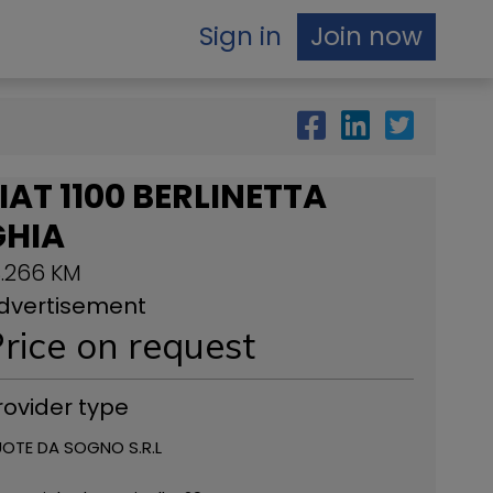
Sign in
Join now
IAT 1100 BERLINETTA
GHIA
8.266 KM
dvertisement
rice on request
rovider type
OTE DA SOGNO S.R.L