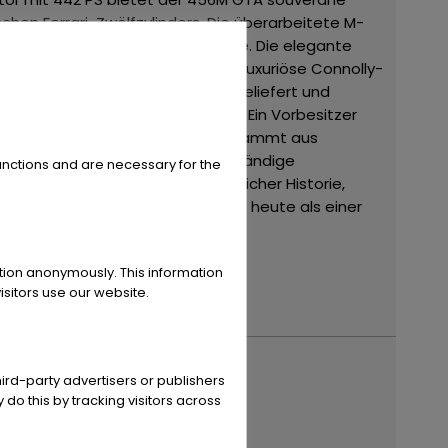
en Ferrari-Zwölfzylinders. Die überarbeitete M-
reifteste Ausführung der Baureihe.
Die elegante
m Innenraum erwarten den Fahrer luxuriöse Connolly-
lar wurde neu in Frankreich ausgeliefert und
nd 3.200 Kilometer Laufleistung. Ein Vorbesitzer
lemente.
Zustand
Das Fahrzeug stammt aus
sche Durchsicht sowie eine vollständige
unctions and are necessary for the
Tourisme Coupé mit außergewöhnlicher Historie,
her Alltagstauglichkeit und gilt heute als einer
eis: Ab Standort, ohne EU-
ation anonymously. This information
sitors use our website.
ode
ird-party advertisers or publishers
 do this by tracking visitors across