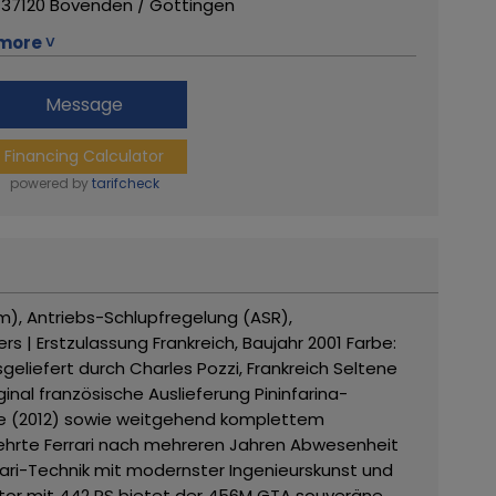
37120 Bovenden / Göttingen
lefon: +49 (0) 551 / 82 020
more ˅
lefax: +49 (0) 551 / 82 285
Mail: info(at)gassmann-gmbh.com
Message
ndelsregister-Nr.: HRB 1396,
Financing Calculator
tsgericht Göttingen
t.-ID: DE 115314291
powered by
tarifcheck
schäftsleitung: Helmut Gassmann
re from this dealer
em), Antriebs-Schlupfregelung (ASR),
s | Erstzulassung Frankreich, Baujahr 2001
Farbe:
geliefert durch Charles Pozzi, Frankreich
Seltene
ginal französische Auslieferung
Pininfarina-
que (2012) sowie weitgehend komplettem
 kehrte Ferrari nach mehreren Jahren Abwesenheit
rrari-Technik mit modernster Ingenieurskunst und
tor mit 442 PS bietet der 456M GTA souveräne