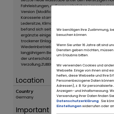
Fahrleistungen, außergewöhnlichen Langstreckenk
Version (Modificata) erhielt zahlreiche technisc
Karosserie stammt aus der Feder von Pininfarina 
Ledersitze, Klimaanlage und die hochwertige Ver
befand sich seit September 2001 in derselben Han
Wir benötigen Ihre Zustimmung, be
besuchen können.
ergänzte einige nicht werksseitige Individualisi
trockener Einlagerung und wird als Restaurierun
Wenn Sie unter 16 Jahre alt sind un
Wiederinbetriebnahme werden vor einer Nutzun
Diensten geben möchten, müssen S
langjährigem Besitz und Matching Numbers-Antrieb
um Erlaubnis bitten.
der unterschätzten Zwölfzylinder aus Maranello
Verzollung.
ZUBEHÖRANGABEN OHNE GEWÄHR, Änderu
Wir verwenden Cookies und ander
Webseite. Einige von ihnen sind e
helfen, diese Webseite und Ihre Er
Location
Personenbezogene Daten können ve
Adressen), z. B. für personalisiert
Anzeigen- und Inhaltsmessung. We
Country
Verwendung Ihrer Daten finden Sie
Germany
Datenschutzerklärung
. Sie kö
Einstellungen
widerrufen oder a
Important