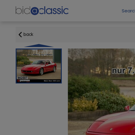
Sear
back