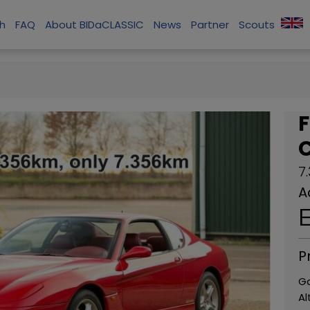
ch
FAQ
About BIDaCLASSIC
News
Partner
Scouts
7
A
P
G
Al