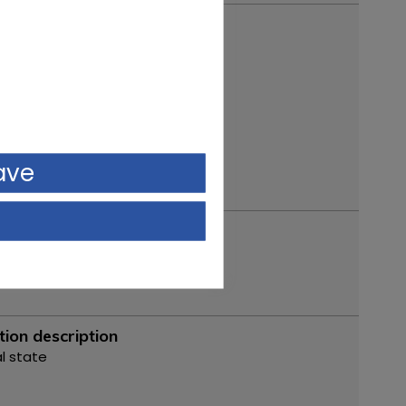
of manufacture
l
GTA Coupé
ave
tion description
al state