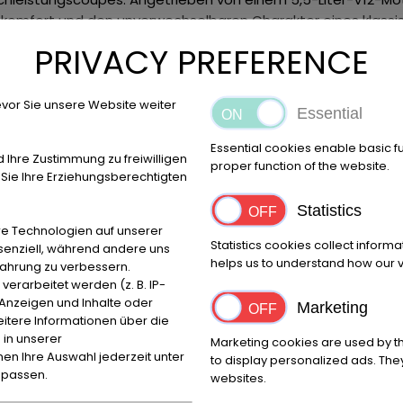
omfort und den unverwechselbaren Charakter eines klassisch
he und optische Verbesserungen und gilt heute als die ausge
PRIVACY PREFERENCE
und überzeugt bis heute durch ihre zeitlose Linienführung. I
arbeitungsqualität eines echten Grand Tourers.
Dieses Exemp
d. Zum Zeitpunkt des Erwerbs hatte das Fahrzeug lediglich ru
vor Sie unsere Website weiter
Essential
erungen, darunter vergoldete Embleme und zusätzliche Ziere
gs- bzw. Wiederinbetriebnahmeobjekt angeboten. Eine techni
Essential cookies enable basic f
d Ihre Zustimmung zu freiwilligen
g empfohlen.
Ein seltenes und attraktives Ferrari V12 Grand 
proper function of the website.
ie Ihre Erziehungsberechtigten
. Der 456M GTA verbindet klassische Ferrari-Tugenden mit ho
 mit hervorragendem Sammlerpotenzial.
Standort: Zollager
Pr
Statistics
ngen, Zwischenverkauf und Irrtümer vorbehalten!
----.
e Technologien auf unserer
Statistics cookies collect inform
ssenziell, während andere uns
helps us to understand how our vi
fahrung zu verbessern.
rarbeitet werden (z. B. IP-
e Anzeigen und Inhalte oder
Marketing
itere Informationen über die
Location
Zip c
 in unserer
Marketing cookies are used by th
Bovenden
37120
nnen Ihre Auswahl jederzeit unter
to display personalized ads. They
npassen.
websites.