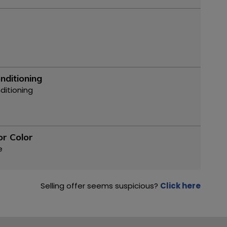
nditioning
nditioning
or Color
e
Selling offer seems suspicious?
Click here