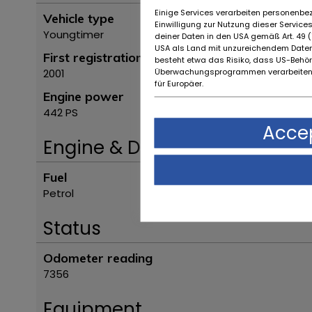
Einige Services verarbeiten personenbez
Vehicle type
Einwilligung zur Nutzung dieser Servic
Youngtimer
deiner Daten in den USA gemäß Art. 49 (1
USA als Land mit unzureichendem Daten
First registration year
besteht etwa das Risiko, dass US-Behö
Überwachungsprogrammen verarbeiten,
2001
für Europäer.
Engine power
442 PS
Accep
Engine & Drive
Fuel
Petrol
Status
Odometer reading
7356
Equipment