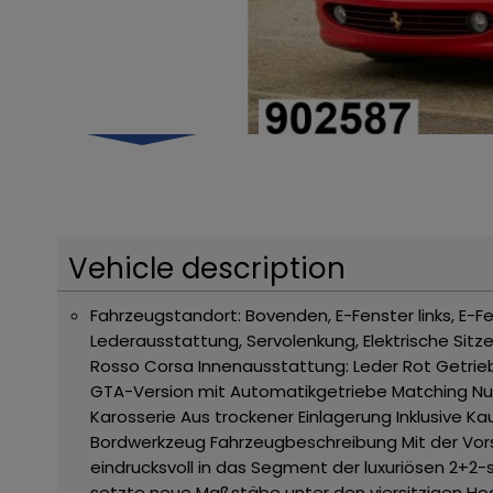
Vehicle description
Fahrzeugstandort: Bovenden, E-Fenster links, E-F
Lederausstattung, Servolenkung, Elektrische Sitz
Rosso Corsa
Innenausstattung: Leder Rot
Getrie
GTA-Version mit Automatikgetriebe
Matching N
Karosserie
Aus trockener Einlagerung
Inklusive K
Bordwerkzeug
Fahrzeugbeschreibung
Mit der Vo
eindrucksvoll in das Segment der luxuriösen 2+2-
setzte neue Maßstäbe unter den viersitzigen H