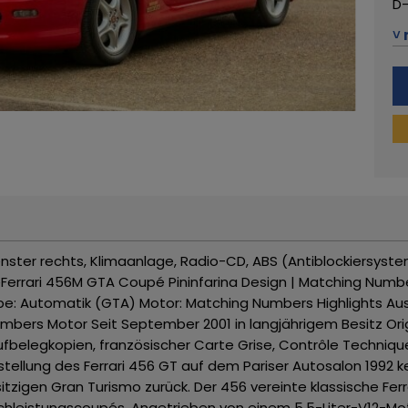
D-
Te
˅ 
Te
E-
Ha
Am
US
Ge
Mo
enster rechts, Klimaanlage, Radio-CD, ABS (Antiblockiersyst
e
Ferrari 456M GTA Coupé Pininfarina Design | Matching Number
be: Automatik (GTA)
Motor: Matching Numbers
Highlights
Aus
umbers Motor
Seit September 2001 in langjährigem Besitz
Ori
aufbelegkopien, französischer Carte Grise, Contrôle Techni
rstellung des Ferrari 456 GT auf dem Pariser Autosalon 1992
sitzigen Gran Turismo zurück. Der 456 vereinte klassische Fe
ochleistungscoupés.
Angetrieben von einem 5,5-Liter-V12-Mo