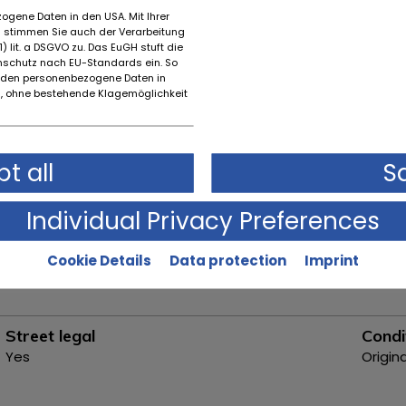
ogene Daten in den USA. Mit Ihrer
Make
Year 
es stimmen Sie auch der Verarbeitung
Ferrari
2001
) lit. a DSGVO zu. Das EuGH stuft die
schutz nach EU-Standards ein. So
First registration month
Mode
rden personenbezogene Daten in
 ohne bestehende Klagemöglichkeit
4
456M 
t all
S
Individual Privacy Preferences
Transmission
Automatic
Cookie Details
Data protection
Imprint
Street legal
Condi
Yes
Origin