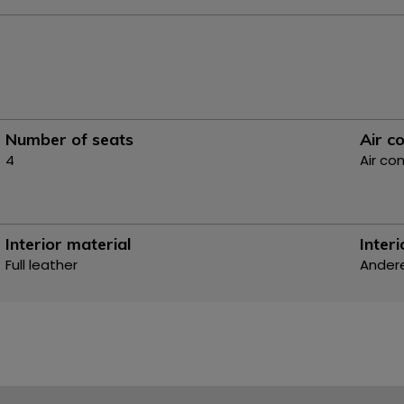
Number of seats
Air co
4
Air co
Interior material
Interi
Full leather
Ander