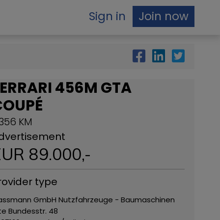
Sign in
Join now
FERRARI 456M GTA
COUPÉ
.356 KM
dvertisement
EUR
89.000
,-
rovider type
assmann GmbH Nutzfahrzeuge - Baumaschinen
te Bundesstr. 48