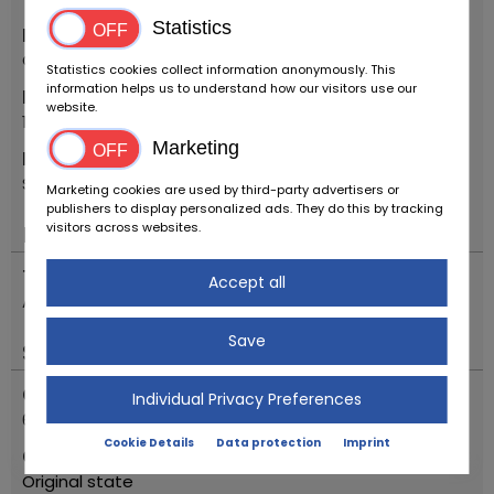
Statistics
Make
Citroen
Statistics cookies collect information anonymously. This
information helps us to understand how our visitors use our
First registration year
website.
1996
Marketing
Model
SAXO VTS
Marketing cookies are used by third-party advertisers or
publishers to display personalized ads. They do this by tracking
visitors across websites.
Engine & Drive
Transmission
Accept all
Automatic
Save
Status
Odometer reading
Individual Privacy Preferences
63915
Cookie Details
Data protection
Imprint
Condition description
Original state