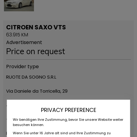
CITROEN SAXO VTS
63.915 KM
Advertisement
Price on request
Provider type
RUOTE DA SOGNO S.R.L
Via Daniele da Torricella, 29
42122 Reggio Emilia
PRIVACY PREFERENCE
+39 0522 268511
Wir benötigen Ihre Zustimmung, bevor Sie unsere Website weiter
besuchen können.
Ruote da Sogno
Wenn Sie unter 16 Jahre alt sind und Ihre Zustimmung zu