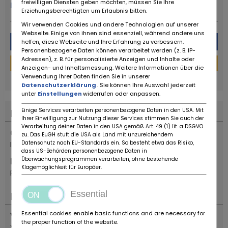
freiwilligen Diensten geben möchten, müssen Sie Ihre
More from this dealer
Erziehungsberechtigten um Erlaubnis bitten.
Wir verwenden Cookies und andere Technologien auf unserer
Webseite. Einige von ihnen sind essenziell, während andere uns
Message
helfen, diese Webseite und Ihre Erfahrung zu verbessern.
Personenbezogene Daten können verarbeitet werden (z. B. IP-
Adressen), z. B. für personalisierte Anzeigen und Inhalte oder
Financing Calculator
Anzeigen- und Inhaltsmessung. Weitere Informationen über die
powered by
tarifcheck
Verwendung Ihrer Daten finden Sie in unserer
Datenschutzerklärung
. Sie können Ihre Auswahl jederzeit
unter
Einstellungen
widerrufen oder anpassen.
Einige Services verarbeiten personenbezogene Daten in den USA. Mit
Location
Ihrer Einwilligung zur Nutzung dieser Services stimmen Sie auch der
Verarbeitung deiner Daten in den USA gemäß Art. 49 (1) lit. a DSGVO
Country
zu. Das EuGH stuft die USA als Land mit unzureichendem
Datenschutz nach EU-Standards ein. So besteht etwa das Risiko,
Italia
dass US-Behörden personenbezogene Daten in
Überwachungsprogrammen verarbeiten, ohne bestehende
Location
Klagemöglichkeit für Europäer.
Reggio Emilia
Essential
Important
Essential cookies enable basic functions and are necessary for
Vehicle type
the proper function of the website.
Youngtimer