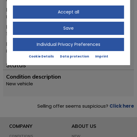
Make
Accept all
BMW
First registration year
Save
1988
Model
Individual Privacy Preferences
R100 GS
Cookie Details
Data protection
Imprint
Status
Condition description
New vehicle
Selling offer seems suspicious?
Click here
COMPANY
ABOUT US
CONDITIONS
NEW