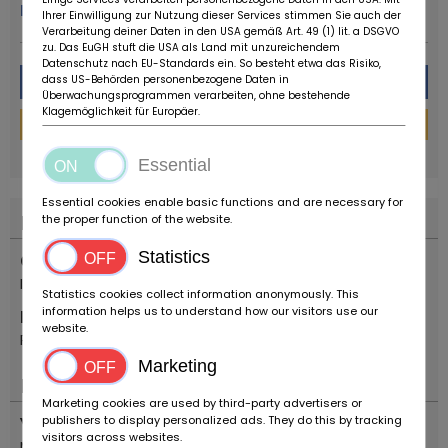
More from this dealer
Ihrer Einwilligung zur Nutzung dieser Services stimmen Sie auch der
Verarbeitung deiner Daten in den USA gemäß Art. 49 (1) lit. a DSGVO
zu. Das EuGH stuft die USA als Land mit unzureichendem
Datenschutz nach EU-Standards ein. So besteht etwa das Risiko,
Message
dass US-Behörden personenbezogene Daten in
Überwachungsprogrammen verarbeiten, ohne bestehende
Klagemöglichkeit für Europäer.
Financing Calculator
powered by
tarifcheck
Essential
Essential cookies enable basic functions and are necessary for
Location
the proper function of the website.
Statistics
Country
Italia
Statistics cookies collect information anonymously. This
information helps us to understand how our visitors use our
Location
website.
Reggio Emilia
Marketing
Important
Marketing cookies are used by third-party advertisers or
publishers to display personalized ads. They do this by tracking
Vehicle type
visitors across websites.
Motorcycles