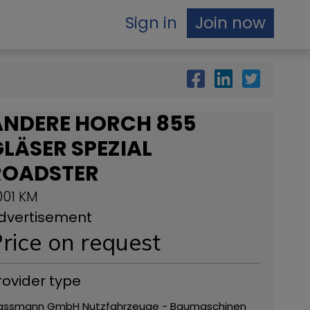
Sign in
Join now
ANDERE HORCH 855
LÄSER SPEZIAL
ROADSTER
.001 KM
dvertisement
rice on request
rovider type
assmann GmbH Nutzfahrzeuge - Baumaschinen