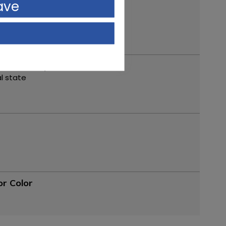
ave
tion description
al state
or Color