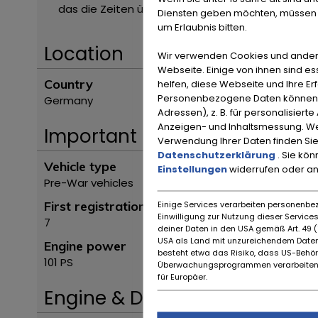
das die Zeiten überdauert hat.
ZUBEHÖRANGABEN O
Diensten geben möchten, müssen S
um Erlaubnis bitten.
Location
Wir verwenden Cookies und ander
Webseite. Einige von ihnen sind e
Country
helfen, diese Webseite und Ihre Er
Personenbezogene Daten können ve
Germany
Adressen), z. B. für personalisiert
Anzeigen- und Inhaltsmessung. We
Important
Verwendung Ihrer Daten finden Sie
Datenschutzerklärung
. Sie kö
Vehicle type
Einstellungen
widerrufen oder a
Pre-War vehicles
First registration month
Einige Services verarbeiten personenbez
Einwilligung zur Nutzung dieser Servic
7
deiner Daten in den USA gemäß Art. 49 (1
USA als Land mit unzureichendem Daten
Engine power
besteht etwa das Risiko, dass US-Behö
101 PS
Überwachungsprogrammen verarbeiten,
für Europäer.
Engine & Drive