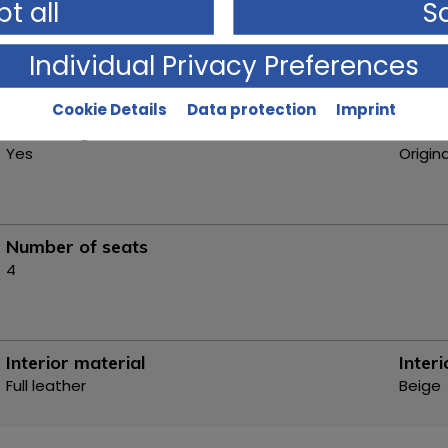
t all
S
Transmission
Manually
Individual Privacy Preferences
Cookie Details
Data protection
Imprint
Street legal
Condi
Yes
Origin
Number of seats
4
Interior material
Interi
Full leather
Beige