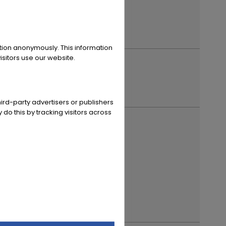
rbehalten!
----.
ation anonymously. This information
sitors use our website.
ode
ird-party advertisers or publishers
 do this by tracking visitors across
registration year
 capacity