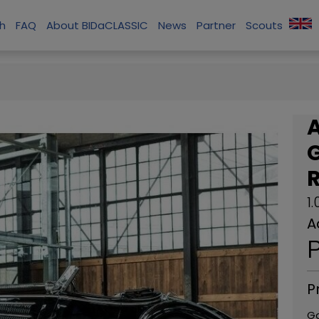
ch
FAQ
About BIDaCLASSIC
News
Partner
Scouts
G
1
A
P
P
G