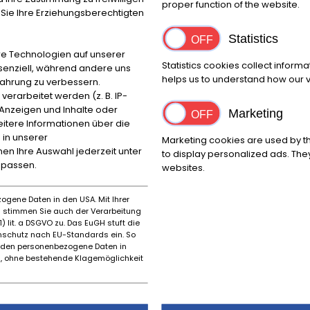
proper function of the website.
HNE GEWÄHR, Änderungen, Zwischenverkauf und Irrtümer vo
ie Ihre Erziehungsberechtigten
Statistics
e Technologien auf unserer
Statistics cookies collect inform
ssenziell, während andere uns
helps us to understand how our vi
Location
Zip c
fahrung zu verbessern.
rarbeitet werden (z. B. IP-
Bovenden
37120
e Anzeigen und Inhalte oder
Marketing
itere Informationen über die
 in unserer
Marketing cookies are used by th
nnen Ihre Auswahl jederzeit unter
to display personalized ads. They
Make
First 
npassen.
websites.
Andere
1935
Model
Cubic
ogene Daten in den USA. Mit Ihrer
es stimmen Sie auch der Verarbeitung
HORCH 855 Gläser Spezial Roadster
4911
) lit. a DSGVO zu. Das EuGH stuft die
schutz nach EU-Standards ein. So
rden personenbezogene Daten in
 ohne bestehende Klagemöglichkeit