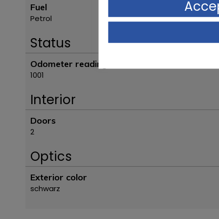
Accep
Fuel
Petrol
Status
Odometer reading
1001
Interior
Doors
2
Optics
Exterior color
schwarz