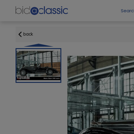
Sear
back