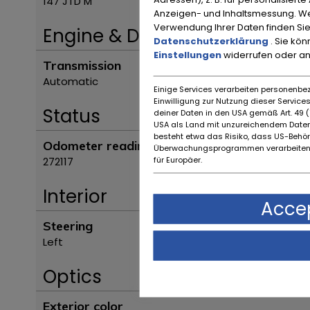
147 JTD M
Anzeigen- und Inhaltsmessung. We
Verwendung Ihrer Daten finden Sie
Engine & Drive
Datenschutzerklärung
. Sie kö
Einstellungen
widerrufen oder a
Transmission
Automatic
Einige Services verarbeiten personenbez
Einwilligung zur Nutzung dieser Servic
Status
deiner Daten in den USA gemäß Art. 49 (1
USA als Land mit unzureichendem Daten
besteht etwa das Risiko, dass US-Behö
Odometer reading
Überwachungsprogrammen verarbeiten,
für Europäer.
272117
Interior
Accep
Steering
Left
Optics
Exterior color