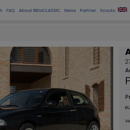
ch
FAQ
About BIDaCLASSIC
News
Partner
Scouts
A
2
A
P
P
RU
Vi