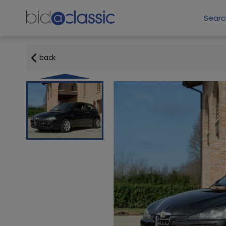
Sear
back