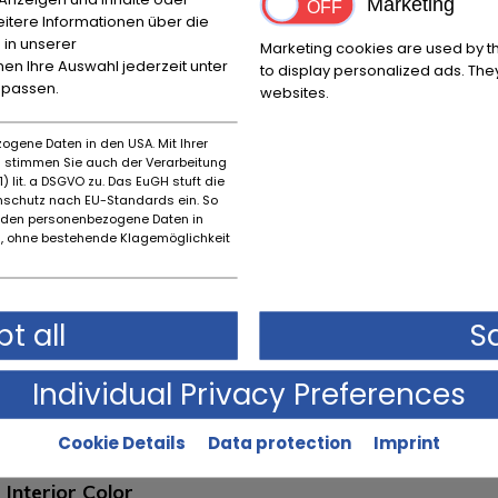
Marketing
itere Informationen über die
 in unserer
Marketing cookies are used by th
nnen Ihre Auswahl jederzeit unter
to display personalized ads. They
npassen.
websites.
ogene Daten in den USA. Mit Ihrer
es stimmen Sie auch der Verarbeitung
) lit. a DSGVO zu. Das EuGH stuft die
schutz nach EU-Standards ein. So
rden personenbezogene Daten in
Condition description
 ohne bestehende Klagemöglichkeit
Original state
t all
S
Individual Privacy Preferences
Cookie Details
Data protection
Imprint
Interior Color