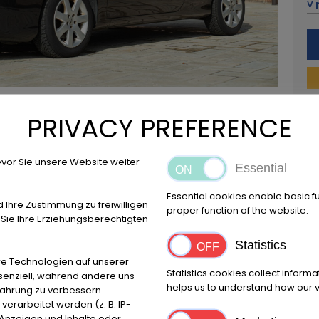
˅ 
42
+3
Ru
Mo
PRIVACY PREFERENCE
vor Sie unsere Website weiter
Essential
Location
Essential cookies enable basic f
Reggio Emilia
d Ihre Zustimmung zu freiwilligen
proper function of the website.
ie Ihre Erziehungsberechtigten
Statistics
e Technologien auf unserer
Make
First 
Statistics cookies collect inform
ssenziell, während andere uns
Alfa Romeo
2007
helps us to understand how our vi
fahrung zu verbessern.
rarbeitet werden (z. B. IP-
e Anzeigen und Inhalte oder