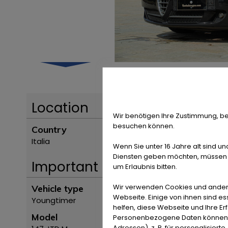
Location
Wir benötigen Ihre Zustimmung, be
besuchen können.
Country
Italia
Wenn Sie unter 16 Jahre alt sind un
Diensten geben möchten, müssen S
Important
um Erlaubnis bitten.
Wir verwenden Cookies und ander
Vehicle type
Webseite. Einige von ihnen sind e
Youngtimer
helfen, diese Webseite und Ihre Er
Model
Personenbezogene Daten können ve
Adressen), z. B. für personalisiert