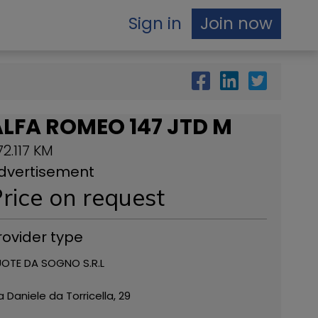
Sign in
Join now
LFA ROMEO 147 JTD M
72.117 KM
dvertisement
rice on request
rovider type
OTE DA SOGNO S.R.L
a Daniele da Torricella, 29